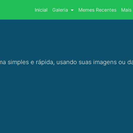
(current)
Inicial
Galeria
Memes Recentes
Mais 
a simples e rápida, usando suas imagens ou da