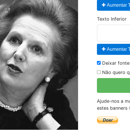
Aumentar T
Texto Inferior
Aumentar T
Deixar font
Não quero qu
Ajude-nos a ma
estes banners 