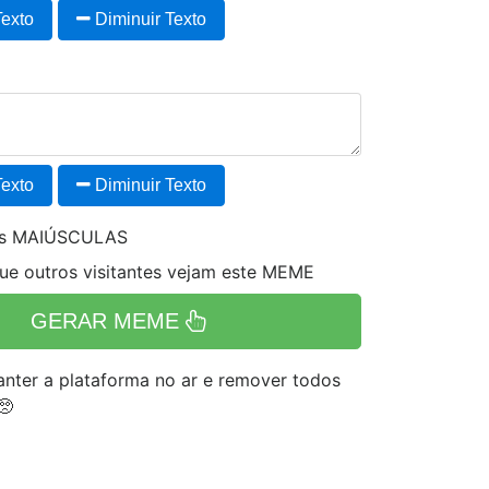
exto
Diminuir Texto
exto
Diminuir Texto
es MAIÚSCULAS
e outros visitantes vejam este MEME
GERAR MEME
nter a plataforma no ar e remover todos
🥺