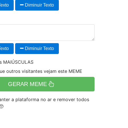
exto
Diminuir Texto
exto
Diminuir Texto
es MAIÚSCULAS
e outros visitantes vejam este MEME
GERAR MEME
nter a plataforma no ar e remover todos
🥺