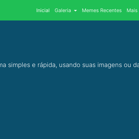
(current)
Inicial
Galeria
Memes Recentes
Mais 
a simples e rápida, usando suas imagens ou da