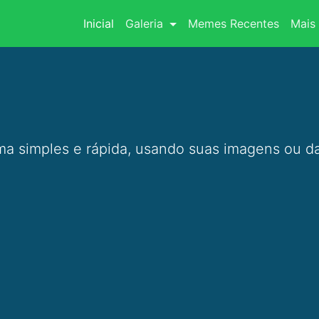
(current)
Inicial
Galeria
Memes Recentes
Mais 
a simples e rápida, usando suas imagens ou da