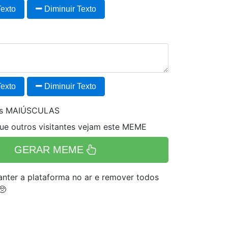
exto
Diminuir Texto
exto
Diminuir Texto
es MAIÚSCULAS
e outros visitantes vejam este MEME
GERAR MEME
nter a plataforma no ar e remover todos
🥺