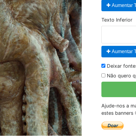
Aumentar T
Texto Inferior
Aumentar T
Deixar font
Não quero qu
Ajude-nos a ma
estes banners 