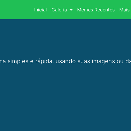
(current)
Inicial
Galeria
Memes Recentes
Mais 
a simples e rápida, usando suas imagens ou da