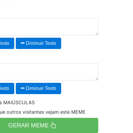
exto
Diminuir Texto
exto
Diminuir Texto
es MAIÚSCULAS
e outros visitantes vejam este MEME
GERAR MEME