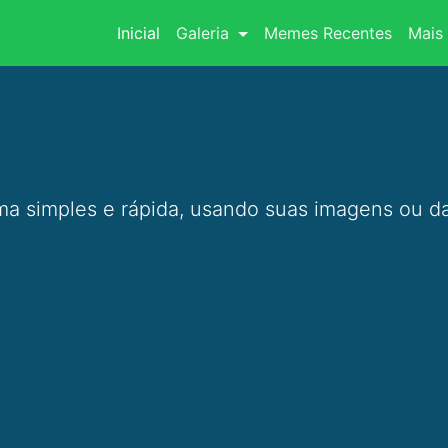
(current)
Inicial
Galeria
Memes Recentes
Mais 
a simples e rápida, usando suas imagens ou da