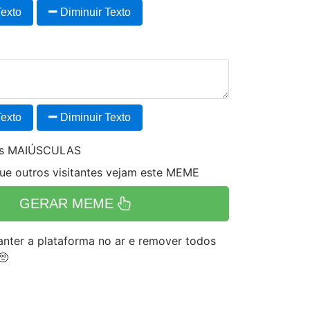
exto
Diminuir Texto
exto
Diminuir Texto
es MAIÚSCULAS
e outros visitantes vejam este MEME
GERAR MEME
nter a plataforma no ar e remover todos
🥺