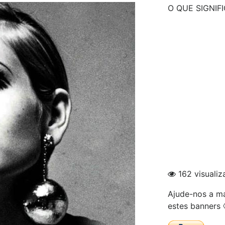
O QUE SIGNIFI
162 visualiz
Ajude-nos a ma
estes banners 