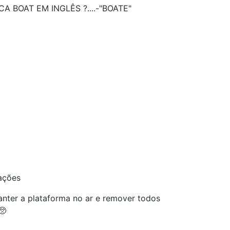
CA BOAT EM INGLÊS ?....-"BOATE"
ações
nter a plataforma no ar e remover todos
🥺