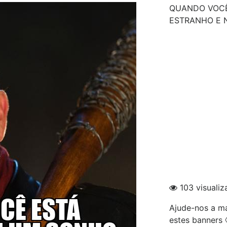
QUANDO VOCÊ
ESTRANHO E N
103 visualiz
Ajude-nos a ma
estes banners 