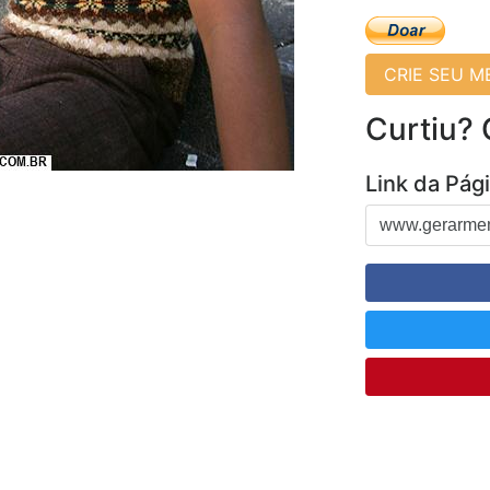
CRIE SEU 
Curtiu?
Link da Pág