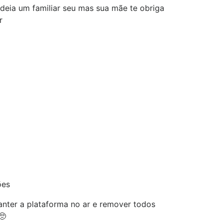
eia um familiar seu mas sua mãe te obriga
r
ões
nter a plataforma no ar e remover todos
🥺