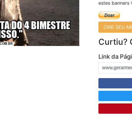
estes banners 
CRIE SEU 
Curtiu?
Link da Pág