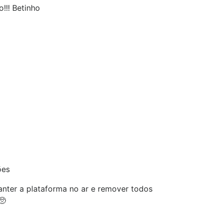
o!!! Betinho
ões
nter a plataforma no ar e remover todos
🥺