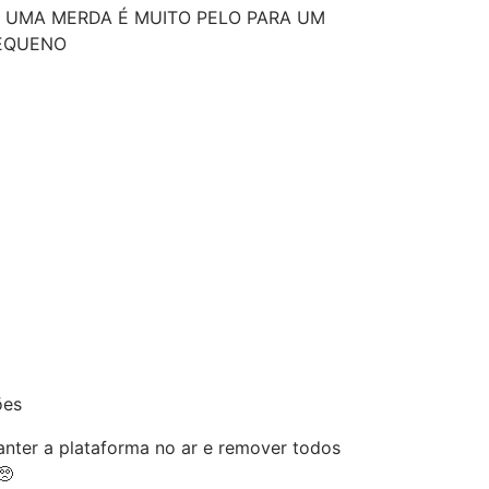
É UMA MERDA É MUITO PELO PARA UM
EQUENO
ões
nter a plataforma no ar e remover todos
🥺