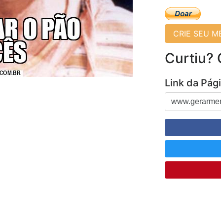
CRIE SEU 
Curtiu?
Link da Pág