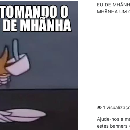
EU DE MHÃNH
MHÃNHA UM 
1 visualizaç
Ajude-nos a ma
estes banners 