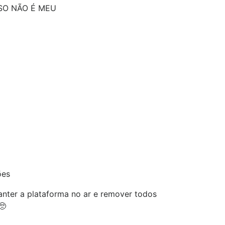
SO NÃO É MEU
ões
nter a plataforma no ar e remover todos
🥺