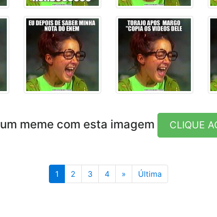
e um meme com esta imagem
CLIQUE A
Última
1
2
3
4
»
Última