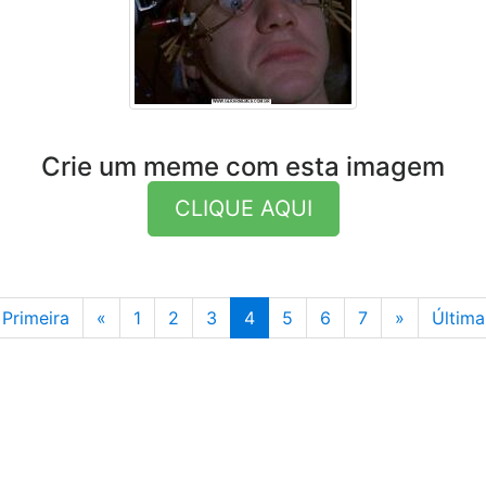
Crie um meme com esta imagem
CLIQUE AQUI
Anterior
Última
Primeira
«
1
2
3
4
5
6
7
»
Última