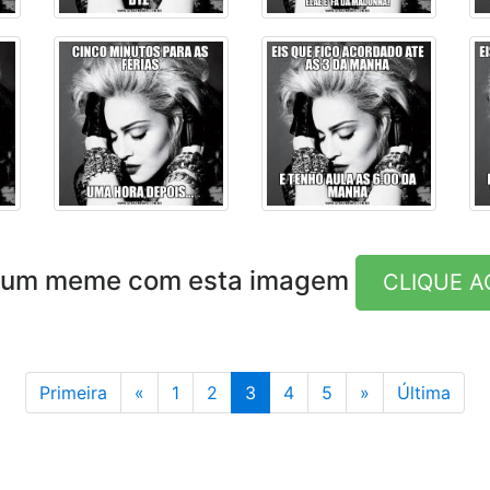
e um meme com esta imagem
CLIQUE A
Anterior
Última
Primeira
«
1
2
3
4
5
»
Última