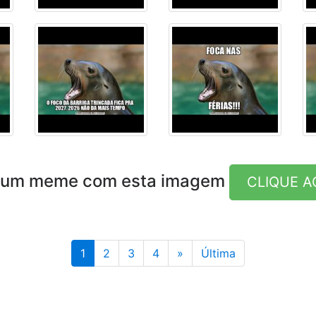
e um meme com esta imagem
CLIQUE A
Última
1
2
3
4
»
Última