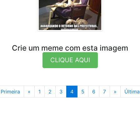
Crie um meme com esta imagem
CLIQUE AQUI
Anterior
Última
Primeira
«
1
2
3
4
5
6
7
»
Última