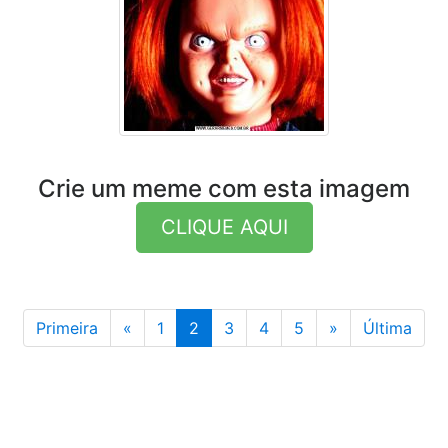
Crie um meme com esta imagem
CLIQUE AQUI
Anterior
Última
Primeira
«
1
2
3
4
5
»
Última